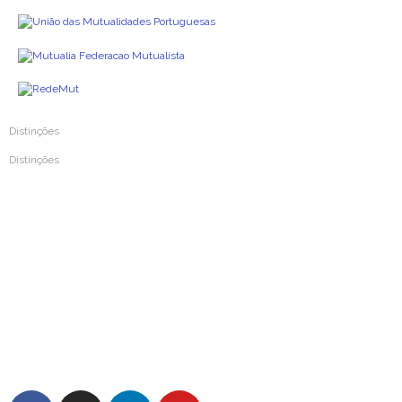
Distinções
Distinções
Prémio Inovar Para Melhorar 2024
Prémio Inovar Para Melhorar 2020
Prémio Inovar Para Melhorar 2016
Prémio Inovar Para Melhorar 2012
Prémio Mutualismo e Solidariedade 2004
Prémio da Imprensa de Mutualismo 1987
Medalha de Ouro da Cidade de Coimbra 1987
FAQs – Perguntas Frequentes