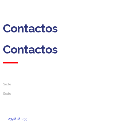
Dias úteis das 09h00 às 13h00
das 14h00 às 18h00
Contactos
Contactos
Sede
Sede
Rua da Sofia, 193
3000-391 Coimbra
239 828 055
(Custo de chamada normal para a rede fixa nacional)
geral@aprevidenciaportuguesa.pt