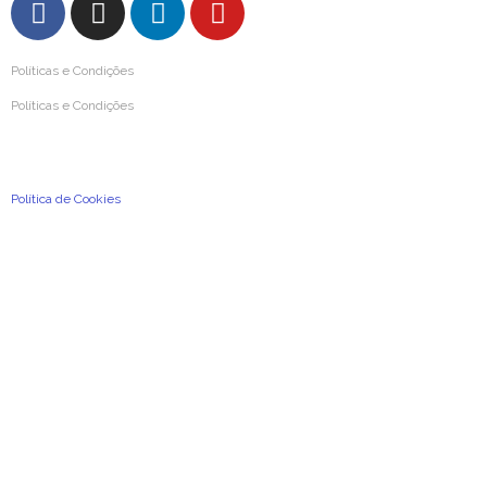
Políticas e Condições
Políticas e Condições
Condições Gerais de Utilização
Política de Privacidade e de Proteção de Dados Pessoais
Política de Cookies
2026
©
A Previdência Portuguesa, Associação Mutualista