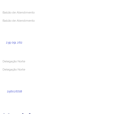
Balcão de Atendimento
Balcão de Atendimento
Rua Simões de Castro 160
3000-387 Coimbra
239 091 262
(Custo para a rede fixa nacional)
Delegação Norte
Delegação Norte
Rua Dr. Cândido Pinho N.º 24 – Loja O
4520-211 Santa Maria da Feira
256026718
(Custo de chamada normal para a rede fixa nacional)
delegacao.norte@aprevidenciaportuguesa.pt