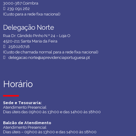
3000-387 Coimbra
239 091 262
(Custo para a rede fixa nacional)
Delegação Norte
Delegação Norte
Rua Dr. Cândido Pinho N.º 24 – Loja O
4520-211 Santa Maria da Feira
256026718
(Custo de chamada normal para a rede fixa nacional)
delegacao.norte@aprevidenciaportuguesa.pt
Horário
Horário
Sede e Tesouraria:
Sede e Tesouraria:
Atendimento Presencial
Atendimento Presencial
Dias úteis das 09h00 às 13h00 e das 14h00 às 18h00
Dias úteis das 09h00 às 13h00 e das 14h00 às 18h00
Balcão de Atendimento
Balcão de Atendimento
Atendimento Presencial
Atendimento Presencial
Dias úteis – 09h00 às 13h00 e das 14h00 às 18h00
Dias úteis – 09h00 às 13h00 e das 14h00 às 18h00