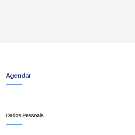
Agendar
Pedido
de
Dados Pessoais
Sessão
de