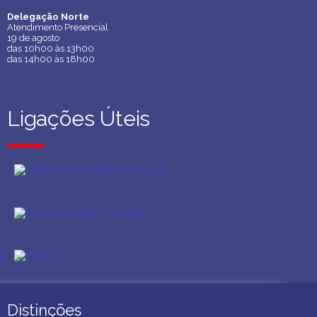
Delegação Norte
Delegação Norte
Atendimento Presencial
Atendimento Presencial
19 de agosto
19 de agosto
das 10h00 às 13h00
das 10h00 às 13h00
das 14h00 às 18h00
das 14h00 às 18h00
Ligações Úteis
Ligações Úteis
Distinções
Distinções