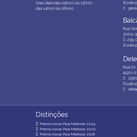
(Custo p
Dias úteis das 09h00 às 13h00
gera
das 14h00 às 18h00
Balc
Balc
Rua Sim
3000-3
239 
(Custo p
Dele
Dele
Rua Dr.
4520-21
256
(Custo p
dele
Distinções
Distinções
Prémio Inovar Para Melhorar 2024
Prémio Inovar Para Melhorar 2020
Prémio Inovar Para Melhorar 2016