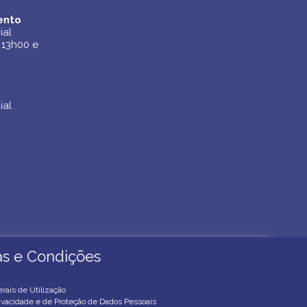
ento
ento
ial
ial
 13h00 e
 13h00 e
ial
ial
cas e Condições
cas e Condições
rais de Utilização
rivacidade e de Proteção de Dados Pessoais