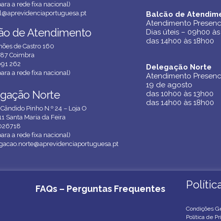
ara a rede fixa nacional)
l@aprevidenciaportuguesa.pt
Balcão de Atendim
Balcão de Atendim
Atendimento Presenc
Atendimento Presenc
ão de Atendimento
ão de Atendimento
Dias úteis – 09h00 às
Dias úteis – 09h00 às
das 14h00 às 18h00
das 14h00 às 18h00
ões de Castro 160
87 Coimbra
091 262
Delegação Norte
Delegação Norte
ara a rede fixa nacional)
Atendimento Presenc
Atendimento Presenc
19 de agosto
19 de agosto
gação Norte
gação Norte
das 10h00 às 13h00
das 10h00 às 13h00
das 14h00 às 18h00
das 14h00 às 18h00
 Cândido Pinho N.º 24 – Loja O
1 Santa Maria da Feira
026718
ara a rede fixa nacional)
gacao.norte@aprevidenciaportuguesa.pt
Políti
Políti
FAQs – Perguntas Frequentes
Condições Ge
Política de P