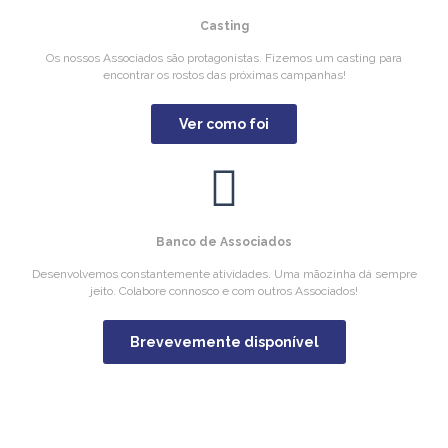
Casting
Os nossos Associados são protagonistas. Fizemos um casting para
encontrar os rostos das próximas campanhas!
Ver como foi
Banco de Associados
Desenvolvemos constantemente atividades. Uma mãozinha dá sempre
jeito. Colabore connosco e com outros Associados!
Brevevemente disponível