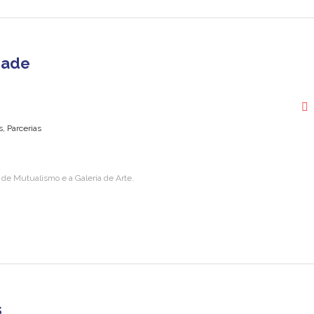
dade
, Parcerias
o de Mutualismo e a Galeria de Arte.
s