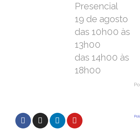
Presencial
Presencial
19 de agosto
19 de agosto
das 10h00 às
das 10h00 às
13h00
13h00
das 14h00 às
das 14h00 às
18h00
18h00
FAQs – Perguntas Frequentes
Po
Po
Con
Pol
Pol