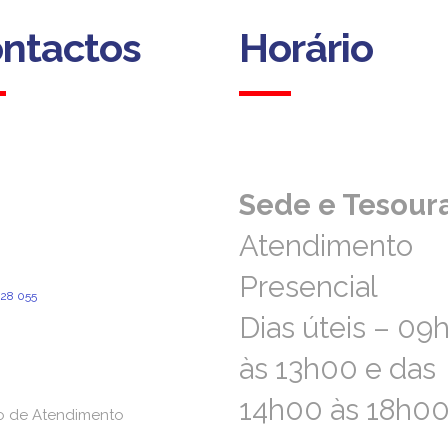
ntactos
Horário
ntactos
Horário
Sede e Tesoura
Sede e Tesoura
Atendimento
Atendimento
ofia, 193
Presencial
Presencial
1 Coimbra
828 055
ara a rede fixa nacional)
Dias úteis – 09
Dias úteis – 09
l@aprevidenciaportuguesa.pt
às 13h00 e das
às 13h00 e das
14h00 às 18h0
14h00 às 18h0
o de Atendimento
o de Atendimento