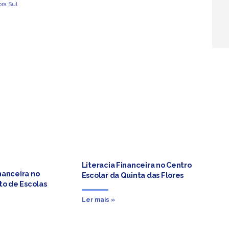
Literacia Financeira no Centro
nanceira no
Escolar da Quinta das Flores
o de Escolas
Ler mais »