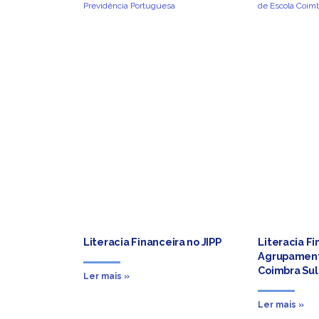
Literacia Financeira no JIPP
Literacia Fi
Agrupament
Coimbra Sul
Ler mais »
Ler mais »