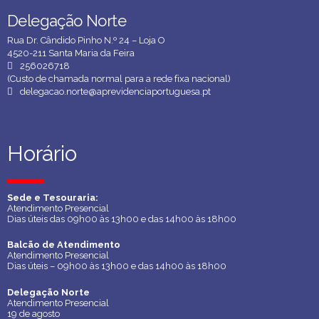
Delegação Norte
Delegação Norte
Rua Dr. Cândido Pinho N.º 24 – Loja O
4520-211 Santa Maria da Feira
256026718
(Custo de chamada normal para a rede fixa nacional)
delegacao.norte@aprevidenciaportuguesa.pt
Horário
Horário
Sede e Tesouraria:
Sede e Tesouraria:
Atendimento Presencial
Atendimento Presencial
Dias úteis das 09h00 às 13h00 e das 14h00 às 18h00
Dias úteis das 09h00 às 13h00 e das 14h00 às 18h00
Balcão de Atendimento
Balcão de Atendimento
Atendimento Presencial
Atendimento Presencial
Dias úteis – 09h00 às 13h00 e das 14h00 às 18h00
Dias úteis – 09h00 às 13h00 e das 14h00 às 18h00
Delegação Norte
Delegação Norte
Atendimento Presencial
Atendimento Presencial
19 de agosto
19 de agosto