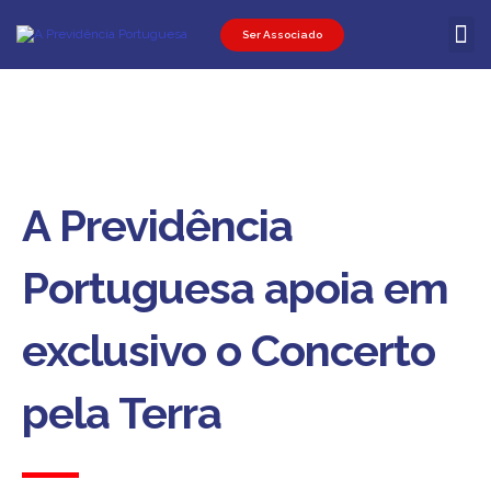
Ser Associado
Ser Associ
Ser Promot
Área Pessoal
A Previdência
Portuguesa apoia em
exclusivo o Concerto
pela Terra