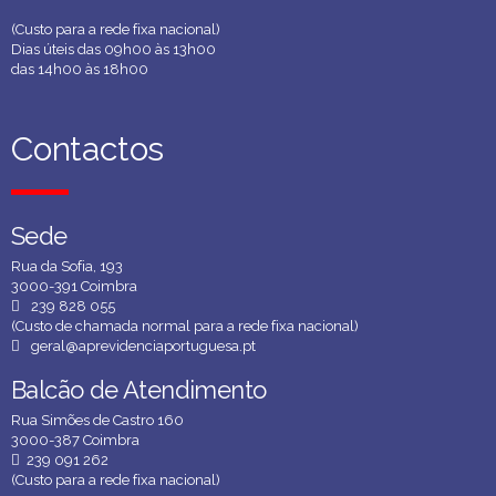
(Custo para a rede fixa nacional)
Dias úteis das 09h00 às 13h00
das 14h00 às 18h00
Contactos
Contactos
Sede
Sede
Rua da Sofia, 193
3000-391 Coimbra
239 828 055
(Custo de chamada normal para a rede fixa nacional)
geral@aprevidenciaportuguesa.pt
Balcão de Atendimento
Balcão de Atendimento
Rua Simões de Castro 160
3000-387 Coimbra
239 091 262
(Custo para a rede fixa nacional)