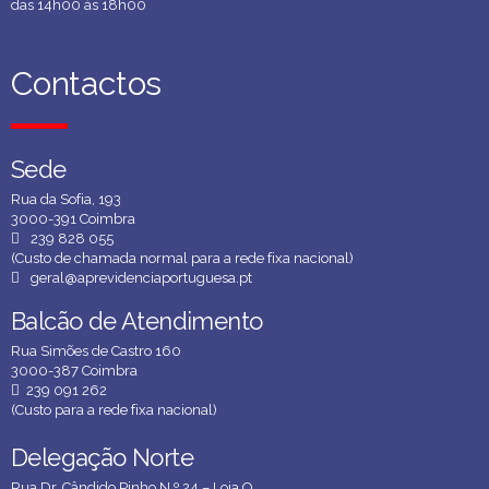
das 14h00 às 18h00
Contactos
Contactos
Sede
Sede
Rua da Sofia, 193
3000-391 Coimbra
239 828 055
(Custo de chamada normal para a rede fixa nacional)
geral@aprevidenciaportuguesa.pt
Balcão de Atendimento
Balcão de Atendimento
Rua Simões de Castro 160
3000-387 Coimbra
239 091 262
(Custo para a rede fixa nacional)
Delegação Norte
Delegação Norte
Rua Dr. Cândido Pinho N.º 24 – Loja O