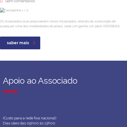
Sem comentários
Os Associados que propuserem novos Associados, através da subscrição de
qualquer uma das modalidades atuariais, cada um ganha um pack ODISSEIAS.
saber mais
Apoio ao Associado
Apoio ao Associado
(Custo para a rede fixa nacional)
Dias úteis das 09h00 às 13h00