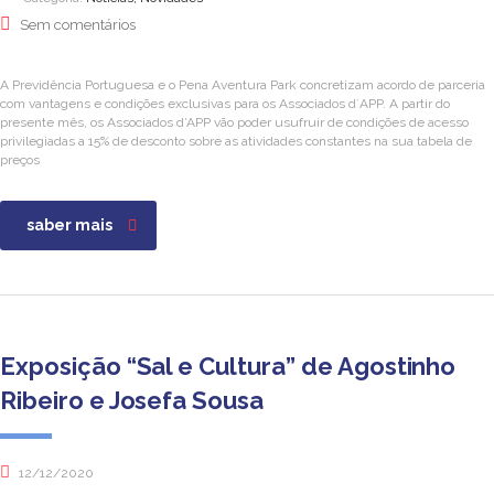
Sem comentários
A Previdência Portuguesa e o Pena Aventura Park concretizam acordo de parceria
com vantagens e condições exclusivas para os Associados d´APP. A partir do
presente mês, os Associados d’APP vão poder usufruir de condições de acesso
privilegiadas a 15% de desconto sobre as atividades constantes na sua tabela de
preços
saber mais
Exposição “Sal e Cultura” de Agostinho
Ribeiro e Josefa Sousa
12/12/2020