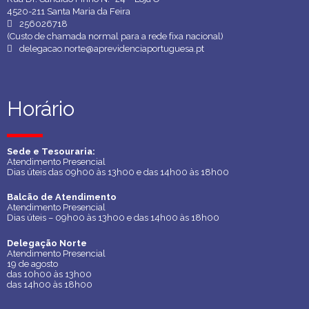
4520-211 Santa Maria da Feira
256026718
(Custo de chamada normal para a rede fixa nacional)
delegacao.norte@aprevidenciaportuguesa.pt
Horário
Horário
Sede e Tesouraria:
Sede e Tesouraria:
Atendimento Presencial
Atendimento Presencial
Dias úteis das 09h00 às 13h00 e das 14h00 às 18h00
Dias úteis das 09h00 às 13h00 e das 14h00 às 18h00
Balcão de Atendimento
Balcão de Atendimento
Atendimento Presencial
Atendimento Presencial
Dias úteis – 09h00 às 13h00 e das 14h00 às 18h00
Dias úteis – 09h00 às 13h00 e das 14h00 às 18h00
Delegação Norte
Delegação Norte
Atendimento Presencial
Atendimento Presencial
19 de agosto
19 de agosto
das 10h00 às 13h00
das 10h00 às 13h00
das 14h00 às 18h00
das 14h00 às 18h00