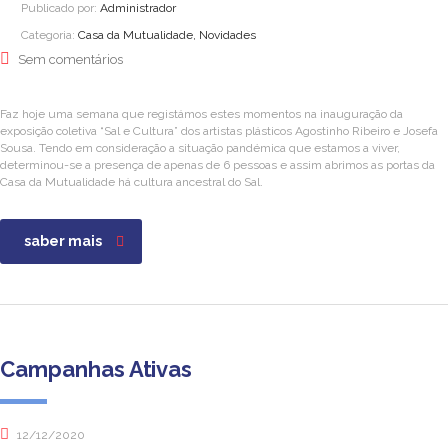
Publicado por:
Administrador
Categoria:
Casa da Mutualidade, Novidades
Sem comentários
Faz hoje uma semana que registámos estes momentos na inauguração da
exposição coletiva “Sal e Cultura” dos artistas plásticos Agostinho Ribeiro e Josefa
Sousa. Tendo em consideração a situação pandémica que estamos a viver,
determinou-se a presença de apenas de 6 pessoas e assim abrimos as portas da
Casa da Mutualidade há cultura ancestral do Sal.
saber mais
Campanhas Ativas
12/12/2020