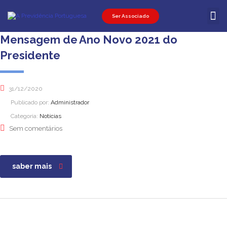
Ser Associado
Ser Associ
Ser Promot
Área Pessoal
Mensagem de Ano Novo 2021 do
Presidente
31/12/2020
Publicado por:
Administrador
Categoria:
Notícias
Sem comentários
saber mais