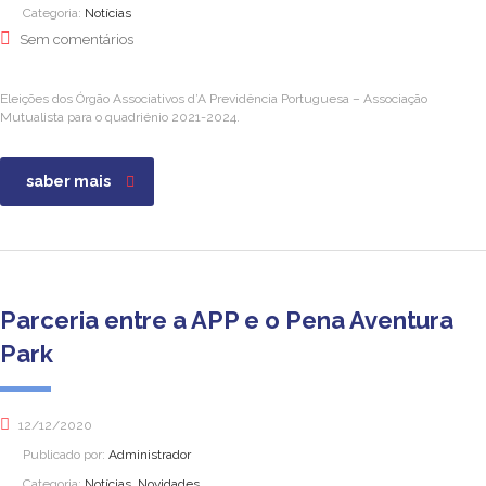
Categoria:
Notícias
Sem comentários
Eleições dos Órgão Associativos d’A Previdência Portuguesa – Associação
Mutualista para o quadriénio 2021-2024.
saber mais
Parceria entre a APP e o Pena Aventura
Park
12/12/2020
Publicado por:
Administrador
Categoria:
Notícias, Novidades