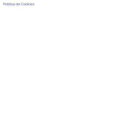
Política de Cookies
2026
©
A Previdência Portuguesa, Associação Mutualista