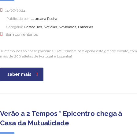
14/07/2024
Publicado por:
Laureana Rocha
Categoria:
Destaques, Notícias, Novidades, Parcerias
Sem comentários
Juntámo-nos ao nosso parceiro CluVe Coimbra para apoiar este grande evento, com
mais de 200 atletas de Portugal e Espanha!
saber mais
Verão a 2 Tempos * Epicentro chega à
Casa da Mutualidade