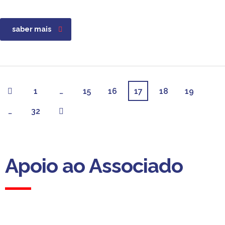
saber mais
1
…
15
16
17
18
19
…
32
Apoio ao Associado
Apoio ao Associado