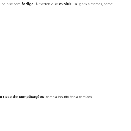
undir-se com
fadiga
. À medida que
evoluiu
, surgem sintomas, como:
Como Prevenir a Anemia
o risco de complicações
, como a insuficiência cardíaca.
Deslize os slides para saber mais