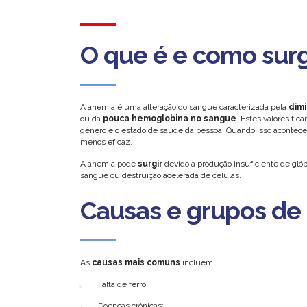
O que é e como sur
A anemia é uma alteração do sangue caracterizada pela
dim
ou da
pouca hemoglobina no sangue
. Estes valores fic
género e o estado de saúde da pessoa. Quando isso acontece,
menos eficaz.
A anemia pode
surgir
devido à produção insuficiente de gló
sangue ou destruição acelerada de células.
Causas e grupos de 
As
causas mais comuns
incluem:
Falta de ferro;
Doenças crónicas;