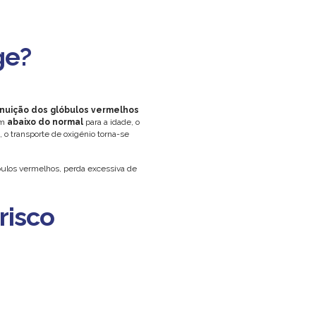
ge?
inuição dos glóbulos vermelhos
am
abaixo do normal
para a idade, o
 o transporte de oxigénio torna-se
bulos vermelhos, perda excessiva de
risco