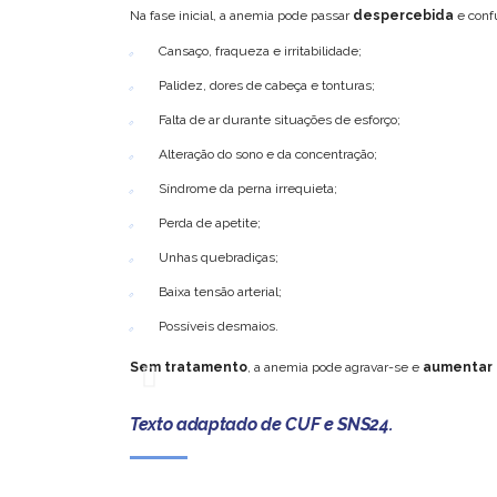
Na fase inicial, a anemia pode passar
despercebida
e conf
Cansaço, fraqueza e irritabilidade;
Palidez, dores de cabeça e tonturas;
Falta de ar durante situações de esforço;
Alteração do sono e da concentração;
Síndrome da perna irrequieta;
Perda de apetite;
Unhas quebradiças;
Baixa tensão arterial;
Possíveis desmaios.
Sem tratamento
, a anemia pode agravar-se e
aumentar 
Texto adaptado de CUF e SNS24.