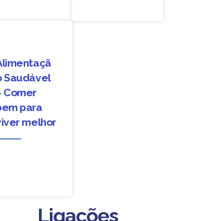
Alimentaçã
o Saudável
– Comer
bem para
viver melhor
Ligações
Ligações