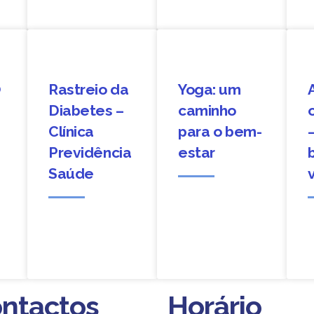
O
Rastreio da
Yoga: um
a
Diabetes –
caminho
Clínica
para o bem-
Previdência
estar
Saúde
ntactos
Horário
ntactos
Horário