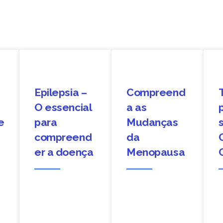
Epilepsia –
Compreend
O essencial
a as
e
para
Mudanças
compreend
da
er a doença
Menopausa