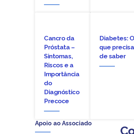
Cancro da
Diabetes: 
Próstata –
que precis
Sintomas,
de saber
Riscos e a
Importância
do
Diagnóstico
Precoce
Apoio ao Associado
Co
Co