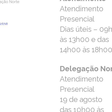
ação Norte
ação Norte
Atendimento
Atendimento
Cândido Pinho N.º 24 – Loja O
Presencial
Presencial
 Santa Maria da Feira
26718
Dias úteis – 09
Dias úteis – 09
ara a rede fixa nacional)
ao.norte@aprevidenciaportuguesa.pt
às 13h00 e das
às 13h00 e das
14h00 às 18h0
14h00 às 18h0
Delegação No
Delegação No
Atendimento
Atendimento
Presencial
Presencial
19 de agosto
19 de agosto
das 10h00 às
das 10h00 às