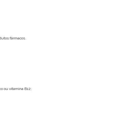
odutos fármacos.
co ou vitamina B12;