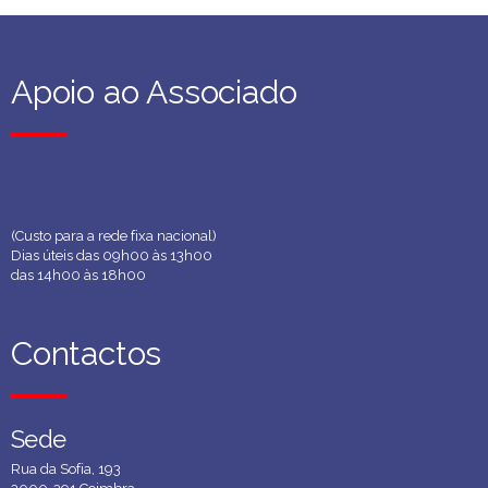
Apoio ao Associado
Apoio ao Associado
(Custo para a rede fixa nacional)
Dias úteis das 09h00 às 13h00
das 14h00 às 18h00
Contactos
Contactos
Sede
Sede
Rua da Sofia, 193