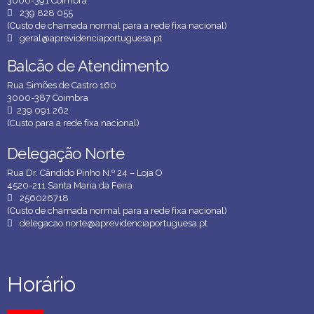
3000-391 Coimbra
239 828 055
(Custo de chamada normal para a rede fixa nacional)
geral@aprevidenciaportuguesa.pt
Balcão de Atendimento
Balcão de Atendimento
Rua Simões de Castro 160
3000-387 Coimbra
239 091 262
(Custo para a rede fixa nacional)
Delegação Norte
Delegação Norte
Rua Dr. Cândido Pinho N.º 24 – Loja O
4520-211 Santa Maria da Feira
256026718
(Custo de chamada normal para a rede fixa nacional)
delegacao.norte@aprevidenciaportuguesa.pt
Horário
Horário