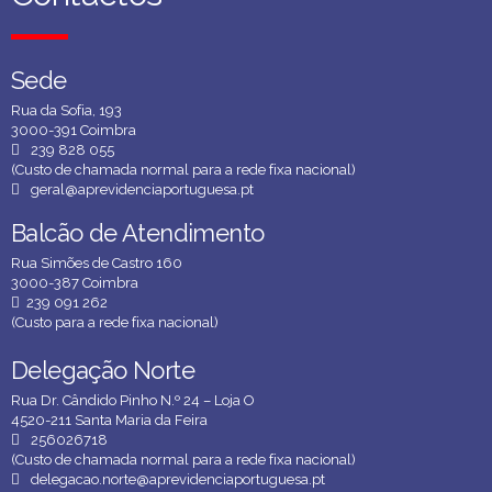
Sede
Sede
Rua da Sofia, 193
3000-391 Coimbra
239 828 055
(Custo de chamada normal para a rede fixa nacional)
geral@aprevidenciaportuguesa.pt
Balcão de Atendimento
Balcão de Atendimento
Rua Simões de Castro 160
3000-387 Coimbra
239 091 262
(Custo para a rede fixa nacional)
Delegação Norte
Delegação Norte
Rua Dr. Cândido Pinho N.º 24 – Loja O
4520-211 Santa Maria da Feira
256026718
(Custo de chamada normal para a rede fixa nacional)
delegacao.norte@aprevidenciaportuguesa.pt