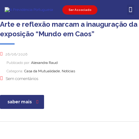
Ser Associado
Ser Associ
Ser Promot
Área Pessoal
Arte e reflexão marcam a inauguração da
exposição “Mundo em Caos”
26/06/2026
Publicado por:
Alexandra Raud
Categoria:
Casa da Mutualidade, Notícias
Sem comentários
saber mais