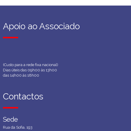
Apoio ao Associado
Apoio ao Associado
(Custo para a rede fixa nacional)
Dias úteis das 09h00 às 13h00
das 14h00 às 18h00
Contactos
Contactos
Sede
Sede
Rua da Sofia, 193