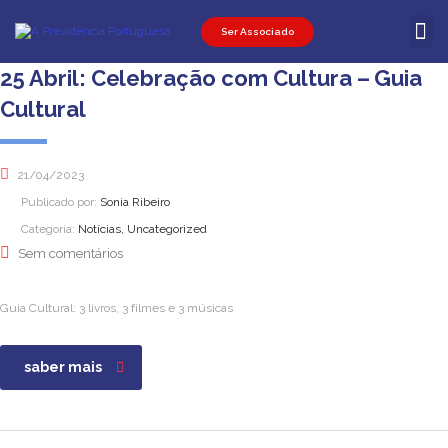
Ser Associado
Ser Associ
Ser Promot
Área Pessoal
25 Abril: Celebração com Cultura – Guia
Cultural
21/04/2023
Publicado por:
Sonia Ribeiro
Categoria:
Notícias, Uncategorized
Sem comentários
Guia Cultural: 3 livros, 3 filmes e 3 músicas
saber mais