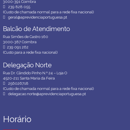
3000-391 Coimbra
239 828 055
(Custo de chamada normal para a rede fixa nacional)
geral@aprevidenciaportuguesa.pt
Balcão de Atendimento
Balcão de Atendimento
Rua Simões de Castro 160
3000-387 Coimbra
239 091 262
(Custo para a rede fixa nacional)
Delegação Norte
Delegação Norte
Rua Dr. Cândido Pinho N.º 24 – Loja O
4520-211 Santa Maria da Feira
256026718
(Custo de chamada normal para a rede fixa nacional)
delegacao.norte@aprevidenciaportuguesa.pt
Horário
Horário