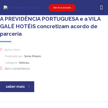
Ser Associado
Ser Associ
Ser Promot
Área Pessoal
A PREVIDÊNCIA PORTUGUESA e a VILA
GALÉ HOTÉIS concretizam acordo de
parceria
29/01/2021
Publicado por:
Sonia Ribeiro
Categoria:
Notícias
Sem comentários
saber mais