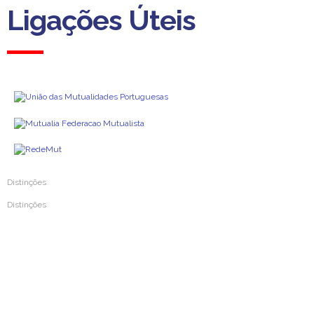
Ligações Úteis
Distinções
Distinções
Prémio Inovar Para Melhorar 2024
Prémio Inovar Para Melhorar 2020
Prémio Inovar Para Melhorar 2016
Prémio Inovar Para Melhorar 2012
Prémio Mutualismo e Solidariedade 2004
Prémio da Imprensa de Mutualismo 1987
Medalha de Ouro da Cidade de Coimbra 1987