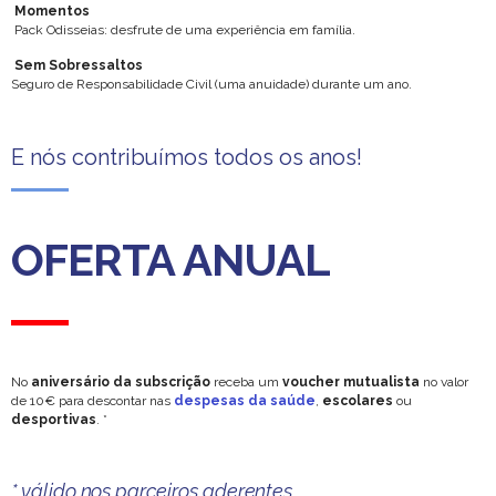
Momentos
Pack Odisseias: desfrute de uma experiência em família.
Sem Sobressaltos
Seguro de Responsabilidade Civil (uma anuidade) durante um ano.
E nós contribuímos todos os anos!
OFERTA ANUAL
No
aniversário da subscrição
receba um
voucher mutualista
no valor
de 10€ para descontar nas
despesas da saúde
,
escolares
ou
desportivas
. *
* válido nos parceiros aderentes