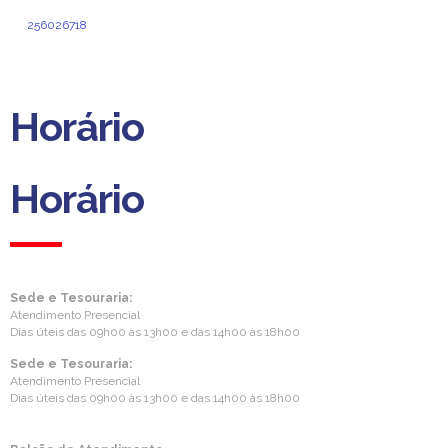
4520-211 Santa Maria da Feira
256026718
(Custo de chamada normal para a rede fixa nacional)
delegacao.norte@aprevidenciaportuguesa.pt
Horário
Horário
Sede e Tesouraria:
Atendimento Presencial
Dias úteis das 09h00 às 13h00 e das 14h00 às 18h00
Sede e Tesouraria:
Atendimento Presencial
Dias úteis das 09h00 às 13h00 e das 14h00 às 18h00