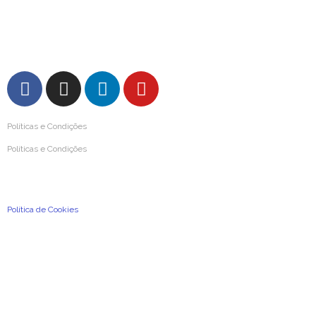
FAQs – Perguntas Frequentes
Políticas e Condições
Políticas e Condições
Condições Gerais de Utilização
Política de Privacidade e de Proteção de Dados Pessoais
Política de Cookies
2026
©
A Previdência Portuguesa, Associação Mutualista