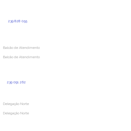
Rua da Sofia, 193
3000-391 Coimbra
239 828 055
(Custo de chamada normal para a rede fixa nacional)
geral@aprevidenciaportuguesa.pt
Balcão de Atendimento
Balcão de Atendimento
Rua Simões de Castro 160
3000-387 Coimbra
239 091 262
(Custo para a rede fixa nacional)
Delegação Norte
Delegação Norte
Rua Dr. Cândido Pinho N.º 24 – Loja O