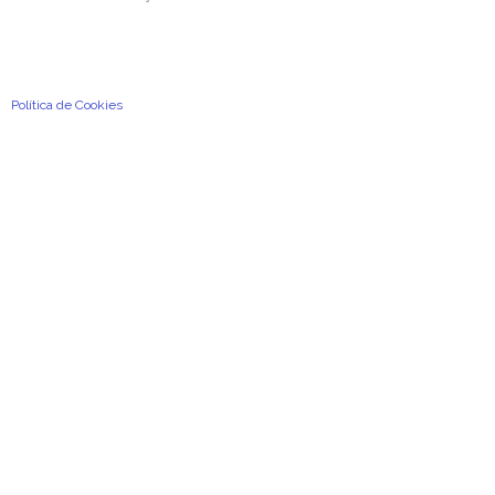
Condições Gerais de Utilização
Política de Privacidade e de Proteção de Dados Pessoais
Política de Cookies
2026
©
A Previdência Portuguesa, Associação Mutualista