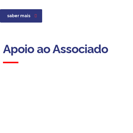
saber mais
Apoio ao Associado
Apoio ao Associado
(Custo para a rede fixa nacional)
Dias úteis das 09h00 às 13h00
das 14h00 às 18h00