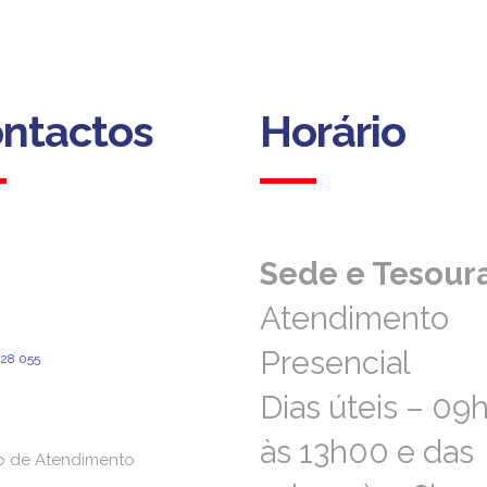
ntactos
Horário
ntactos
Horário
Sede e Tesoura
Sede e Tesoura
Atendimento
Atendimento
ofia, 193
1 Coimbra
Presencial
Presencial
828 055
ara a rede fixa nacional)
l@aprevidenciaportuguesa.pt
Dias úteis – 09
Dias úteis – 09
às 13h00 e das
às 13h00 e das
o de Atendimento
o de Atendimento