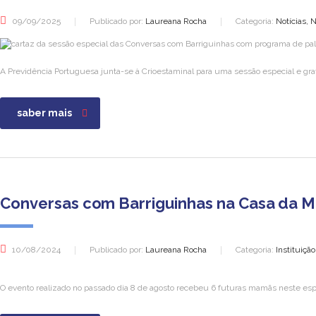
09/09/2025
Publicado por:
Laureana Rocha
Categoria:
Notícias, 
A Previdência Portuguesa junta-se à Crioestaminal para uma sessão especial e gr
saber mais
Conversas com Barriguinhas na Casa da 
10/08/2024
Publicado por:
Laureana Rocha
Categoria:
Instituiçã
O evento realizado no passado dia 8 de agosto recebeu 6 futuras mamãs neste esp