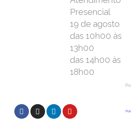
Atendimento
Atendimento
Presencial
Presencial
19 de agosto
19 de agosto
das 10h00 às
das 10h00 às
13h00
13h00
das 14h00 às
das 14h00 às
18h00
18h00
FAQs – Perguntas Frequentes
Po
Po
Con
Pol
Pol