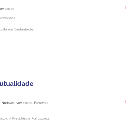
Novidades
atuita em Cantanhede.
Mutualidade
o, Notícias, Novidades, Parcerias
aço d’A Previdência Portuguesa.