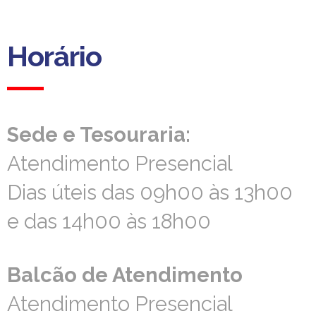
delegacao.norte@aprevidenciaportuguesa.pt
Horário
Horário
Sede e Tesouraria:
Sede e Tesouraria:
Atendimento Presencial
Atendimento Presencial
Dias úteis das 09h00 às 13h00
Dias úteis das 09h00 às 13h00
e das 14h00 às 18h00
e das 14h00 às 18h00
Balcão de Atendimento
Balcão de Atendimento
Atendimento Presencial
Atendimento Presencial