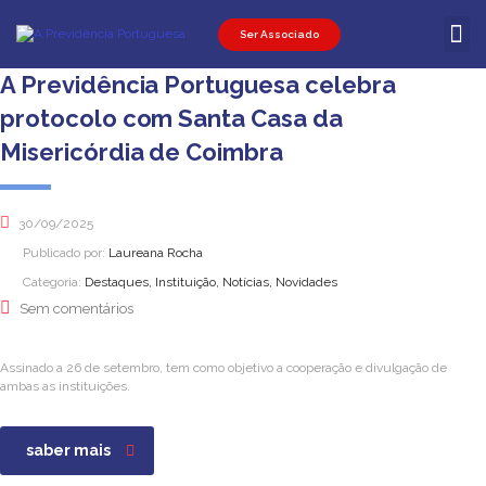
Ser Associado
Ser Associ
Ser Promot
Área Pessoal
A Previdência Portuguesa celebra
protocolo com Santa Casa da
Misericórdia de Coimbra
30/09/2025
Publicado por:
Laureana Rocha
Categoria:
Destaques, Instituição, Notícias, Novidades
Sem comentários
Assinado a 26 de setembro, tem como objetivo a cooperação e divulgação de
ambas as instituições.
saber mais