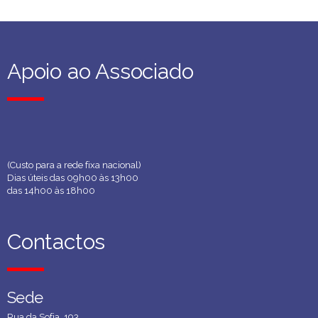
Apoio ao Associado
Apoio ao Associado
(Custo para a rede fixa nacional)
Dias úteis das 09h00 às 13h00
das 14h00 às 18h00
Contactos
Contactos
Sede
Sede
Rua da Sofia, 193