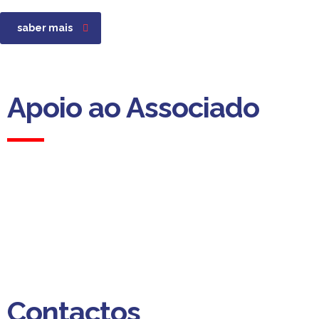
saber mais
Apoio ao Associado
Apoio ao Associado
(Custo para a rede fixa nacional)
Dias úteis das 09h00 às 13h00
das 14h00 às 18h00
Contactos
Contactos