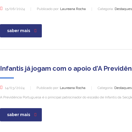
15/06/2024
Publicado por:
Laureana Rocha
Categoria:
Destaques, 
saber mais
Infantis já jogam com o apoio d’A Previdê
14/03/2024
Publicado por:
Laureana Rocha
Categoria:
Destaques, 
A Previdência Portuguesa é o principal patrocinador do escalão de Infantis da Sec
saber mais