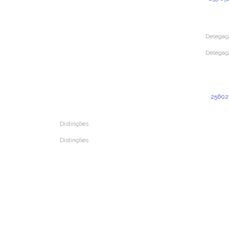
(Custo p
Delegaç
Delegaç
Rua Dr. 
4520-211
25602
(Custo p
dele
Distinções
Distinções
Prémio Inovar Para Melhorar 2024
Prémio Inovar Para Melhorar 2020
Prémio Inovar Para Melhorar 2016
Prémio Inovar Para Melhorar 2012
Prémio Mutualismo e Solidariedade 2004
Prémio da Imprensa de Mutualismo 1987
Medalha de Ouro da Cidade de Coimbra 1987