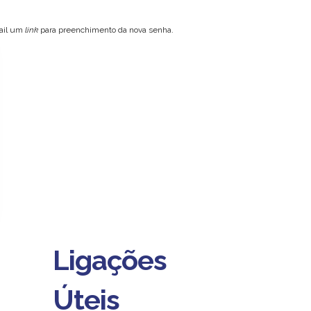
mail um
link
para preenchimento da nova senha.
Ligações
Úteis