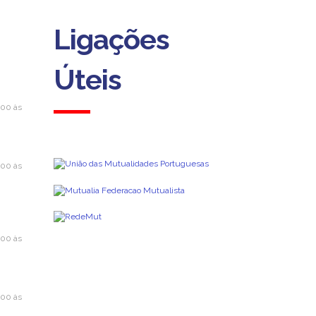
Ligações
Úteis
h00 às
h00 às
h00 às
h00 às