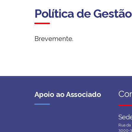
Política de Gestã
Brevemente.
Co
Co
Apoio ao Associado
Sed
Sed
Rua da 
3000-3