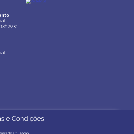
ento
ento
ial
ial
 13h00 e
 13h00 e
ial
ial
cas e Condições
cas e Condições
rais de Utilização