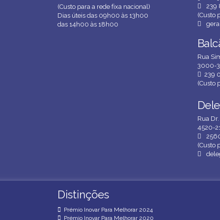
239 
(Custo para a rede fixa nacional)
(Custo p
Dias úteis das 09h00 às 13h00
gera
das 14h00 às 18h00
Balc
Balc
Rua Sim
3000-3
239 
(Custo p
Dele
Dele
Rua Dr.
4520-21
256
(Custo p
dele
Distinções
Distinções
Prémio Inovar Para Melhorar 2024
Prémio Inovar Para Melhorar 2020