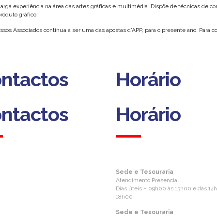
a experiência na área das artes gráficas e multimédia. Dispõe de técnicas de c
roduto gráfico.
ossos Associados continua a ser uma das apostas d’APP, para o presente ano. Para 
ntactos
Horário
ntactos
Horário
Sede e Tesouraria
Atendimento Presencial
Dias úteis – 09h00 às 13h00 e das 14
18h00
Sede e Tesouraria
ofia, 193