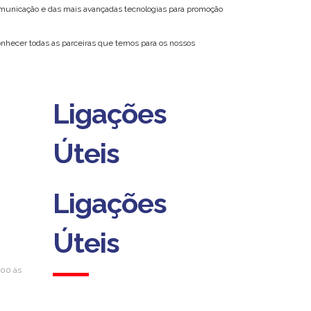
omunicação e das mais avançadas tecnologias para promoção
conhecer todas as parceiras que temos para os nossos
Ligações
Úteis
Ligações
Úteis
h00 às