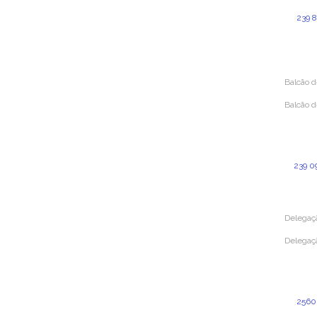
3000-39
239 
(Custo p
gera
Balcão 
Balcão 
Rua Sim
3000-38
239 0
(Custo p
Delegaç
Delegaç
Rua Dr. 
4520-211
2560
(Custo p