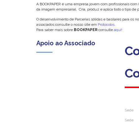
A BOOKPAPER é uma empresa jovem com profissionais com larg
da imagem empresarial. Cria, produz e aplica todo o tipo de p
O desenvolvimento de Parcerias sólidas e basilares para os n
associados consulte o nosso site em
Protocolos.
Para saber mais sobre
BOOKPAPER
consulte
aqui!
Apoio ao Associado
Co
Co
(Custo para a rede fixa nacional)
Dias úteis das 09h00 às 13h00
das 14h00 às 18h00
Sede
Sede
Rua da S