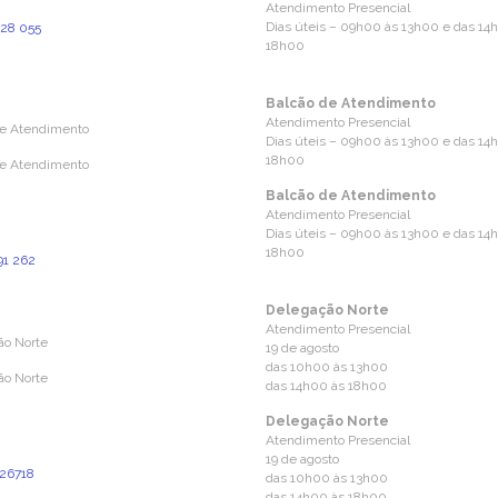
Atendimento Presencial
1 Coimbra
Dias úteis – 09h00 às 13h00 e das 14
828 055
18h00
ara a rede fixa nacional)
l@aprevidenciaportuguesa.pt
Balcão de Atendimento
Atendimento Presencial
de Atendimento
Dias úteis – 09h00 às 13h00 e das 14
18h00
de Atendimento
Balcão de Atendimento
Atendimento Presencial
ões de Castro 160
Dias úteis – 09h00 às 13h00 e das 14
7 Coimbra
18h00
91 262
ara a rede fixa nacional)
Delegação Norte
Atendimento Presencial
ão Norte
19 de agosto
das 10h00 às 13h00
ão Norte
das 14h00 às 18h00
Delegação Norte
Cândido Pinho N.º 24 – Loja O
Atendimento Presencial
 Santa Maria da Feira
19 de agosto
26718
das 10h00 às 13h00
ara a rede fixa nacional)
das 14h00 às 18h00