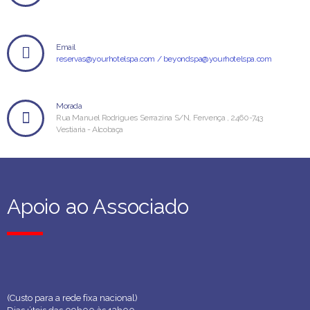
Email
reservas@yourhotelspa.com / beyondspa@yourhotelspa.com
Morada
Rua Manuel Rodrigues Serrazina S/N, Fervença , 2460-743
Vestiaria - Alcobaça
Apoio ao Associado
Apoio ao Associado
(Custo para a rede fixa nacional)