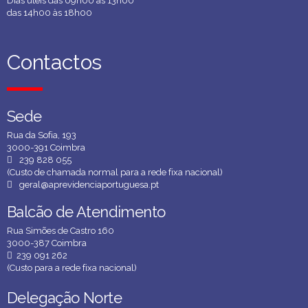
Dias úteis das 09h00 às 13h00
das 14h00 às 18h00
Contactos
Contactos
Sede
Sede
Rua da Sofia, 193
3000-391 Coimbra
239 828 055
(Custo de chamada normal para a rede fixa nacional)
geral@aprevidenciaportuguesa.pt
Balcão de Atendimento
Balcão de Atendimento
Rua Simões de Castro 160
3000-387 Coimbra
239 091 262
(Custo para a rede fixa nacional)
Delegação Norte
Delegação Norte