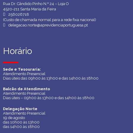
Rua Dr. Cândido Pinho N.º 24 – Loja O
4520-211 Santa Maria da Feira
256026718
(Custo de chamada normal para a rede fixa nacional)
delegacao.norte@aprevidenciaportuguesa.pt
Horário
Horário
Sede e Tesouraria:
Sede e Tesouraria:
Atendimento Presencial
Atendimento Presencial
Dias úteis das 09h00 às 13h00 e das 14h00 às 18h00
Dias úteis das 09h00 às 13h00 e das 14h00 às 18h00
Balcão de Atendimento
Balcão de Atendimento
Atendimento Presencial
Atendimento Presencial
Dias úteis – 09h00 às 13h00 e das 14h00 às 18h00
Dias úteis – 09h00 às 13h00 e das 14h00 às 18h00
Delegação Norte
Delegação Norte
Atendimento Presencial
Atendimento Presencial
19 de agosto
19 de agosto
das 10h00 às 13h00
das 10h00 às 13h00
das 14h00 às 18h00
das 14h00 às 18h00