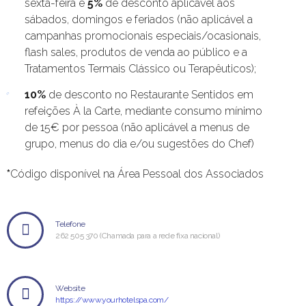
sexta-feira e
5%
de desconto aplicável aos
sábados, domingos e feriados (não aplicável a
campanhas promocionais especiais/ocasionais,
flash sales, produtos de venda ao público e a
Tratamentos Termais Clássico ou Terapêuticos);
10%
de desconto no Restaurante Sentidos em
refeições À la Carte, mediante consumo mínimo
de 15€ por pessoa (não aplicável a menus de
grupo, menus do dia e/ou sugestões do Chef)
*
Código disponível na Área Pessoal dos Associados
Telefone
262 505 370 (Chamada para a rede fixa nacional)
Website
https://www.yourhotelspa.com/