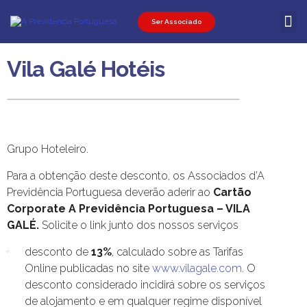
Ser Associado
Ser Associ
Ser Promot
Área Pessoal
Vila Galé Hotéis
Grupo Hoteleiro.
Para a obtenção deste desconto, os Associados d’A
Previdência Portuguesa deverão aderir ao
Cartão
Corporate A Previdência Portuguesa – VILA
GALÉ.
Solicite o link junto dos nossos serviços
desconto de
13%
, calculado sobre as Tarifas
Online publicadas no site
www.vilagale.com
. O
desconto considerado incidirá sobre os serviços
de alojamento e em qualquer regime disponível