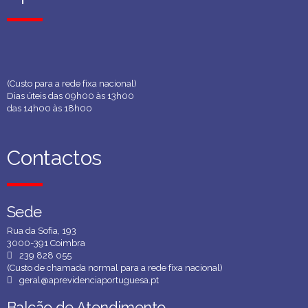
(Custo para a rede fixa nacional)
Dias úteis das 09h00 às 13h00
das 14h00 às 18h00
Contactos
Contactos
Sede
Sede
Rua da Sofia, 193
3000-391 Coimbra
239 828 055
(Custo de chamada normal para a rede fixa nacional)
geral@aprevidenciaportuguesa.pt
Balcão de Atendimento
Balcão de Atendimento