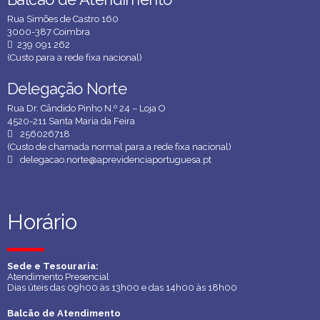
Rua Simões de Castro 160
3000-387 Coimbra
239 091 262
(Custo para a rede fixa nacional)
Delegação Norte
Delegação Norte
Rua Dr. Cândido Pinho N.º 24 – Loja O
4520-211 Santa Maria da Feira
256026718
(Custo de chamada normal para a rede fixa nacional)
delegacao.norte@aprevidenciaportuguesa.pt
Horário
Horário
Sede e Tesouraria:
Sede e Tesouraria:
Atendimento Presencial
Atendimento Presencial
Dias úteis das 09h00 às 13h00 e das 14h00 às 18h00
Dias úteis das 09h00 às 13h00 e das 14h00 às 18h00
Balcão de Atendimento
Balcão de Atendimento