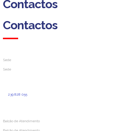
Contactos
Contactos
Sede
Sede
Rua da Sofia, 193
3000-391 Coimbra
239 828 055
(Custo de chamada normal para a rede fixa nacional)
geral@aprevidenciaportuguesa.pt
Balcão de Atendimento
Balcão de Atendimento