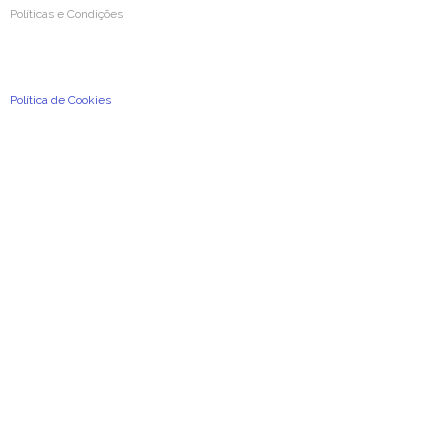
Políticas e Condições
Condições Gerais de Utilização
Política de Privacidade e de Proteção de Dados Pessoais
Política de Cookies
2026
©
A Previdência Portuguesa, Associação Mutualista