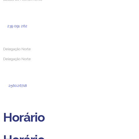
Rua Simões de Castro 160
3000-387 Coimbra
239 091 262
(Custo para a rede fixa nacional)
Delegação Norte
Delegação Norte
Rua Dr. Cândido Pinho N.º 24 – Loja O
4520-211 Santa Maria da Feira
256026718
(Custo de chamada normal para a rede fixa nacional)
delegacao.norte@aprevidenciaportuguesa.pt
Horário