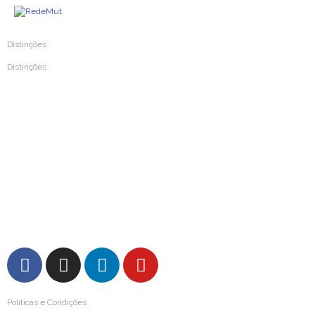
Distinções
Distinções
Prémio Inovar Para Melhorar 2024
Prémio Inovar Para Melhorar 2020
Prémio Inovar Para Melhorar 2016
Prémio Inovar Para Melhorar 2012
Prémio Mutualismo e Solidariedade 2004
Prémio da Imprensa de Mutualismo 1987
Medalha de Ouro da Cidade de Coimbra 1987
FAQs – Perguntas Frequentes
Políticas e Condições