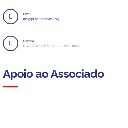
Email
info@pt.britishcouncil.org
Morada
Rua de Tomar N.º4, 3000-401, Coimbra
Apoio ao Associado
Apoio ao Associado
(Custo para a rede fixa nacional)