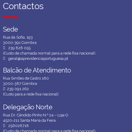
Contactos
Contactos
Sede
Sede
Rua da Sofia, 193
3000-391 Coimbra
239 828 055
(Custo de chamada normal para a rede fixa nacional)
geral@aprevidenciaportuguesa.pt
Balcão de Atendimento
Balcão de Atendimento
Rua Simões de Castro 160
3000-387 Coimbra
239 091 262
(Custo para a rede fixa nacional)
Delegação Norte
Delegação Norte
Rua Dr. Cândido Pinho N.º 24 – Loja O
4520-211 Santa Maria da Feira
256026718
(Custo de chamada normal para a rede fixa nacional)