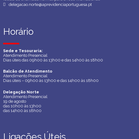
delegacao.norte@aprevidenciaportuguesa.pt
Horário
Horário
Sede e Tesouraria:
Sede e Tesouraria:
Atendimento Presencial
Atendimento Presencial
Dias úteis das 09h00 às 13h00 e das 14h00 às 18h00
Dias úteis das 09h00 às 13h00 e das 14h00 às 18h00
Balcão de Atendimento
Balcão de Atendimento
Atendimento Presencial
Atendimento Presencial
Dias úteis – 09h00 às 13h00 e das 14h00 às 18h00
Dias úteis – 09h00 às 13h00 e das 14h00 às 18h00
Delegação Norte
Delegação Norte
Atendimento Presencial
Atendimento Presencial
19 de agosto
19 de agosto
das 10h00 às 13h00
das 10h00 às 13h00
das 14h00 às 18h00
das 14h00 às 18h00
Ligações Úteis
Ligações Úteis