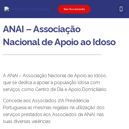
Ser Associado
Ser Associ
Ser Promot
Área Pessoal
ANAI – Associação
Nacional de Apoio ao Idoso
A ANAI – Associação Nacional de Apoio ao Idoso,
que se dedica a apoiar a população idosa com
serviços como Centro de Dia e Apoio Domiciliário.
Concede aos Associados d’A Previdência
Portuguesa as mesmas regalias na utilização dos
serviços prestados aos Associados da ANAI, nas
suas diversas valências