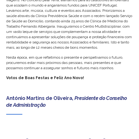
viagens. No Concerto pela Terra, alertámos para as catástrofes ambientais
que assolam o mundo e angariámos fundos para UNICEF Portugal.
Levámos arte, música, cultura e eventos aos Associados. Priorizámos a
saúde através da Clínica Previdência Saúde e com o recém-lançado Serviço
de Saúde ao Domicílio, contando ainda 25 anos de Clínica de Medicina do
Trabalho Fernando Albergaria. Inaugurámos o Centro Multidisciplinar, com
um vasto leque de serviços que complementam a nossa atividade e
continuámos a apresentar soluções de poupança e proteção financeira com
rentabilidade e segurança aos nossos Associados e familiares. Isto e tanto
mais, ao longo de 12 meses cheios de bons momentos.
Nesta época, em que refletimos o presente e perspetivamos o futuro,
procuremos estar mais próximos das pessoas, mais presentes e que
possamos continuar a assegurar sonhos e futuros mais risonhos.
Votos de Boas Festas e Feliz Ano Novo!
António Martins de Oliveira,
Presidente do Conselho
de Administração