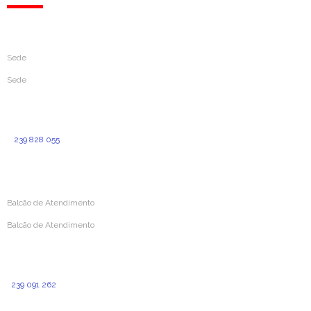
Sede
Sede
Rua da Sofia, 193
3000-391 Coimbra
239 828 055
(Custo de chamada normal para a rede fixa nacional)
geral@aprevidenciaportuguesa.pt
Balcão de Atendimento
Balcão de Atendimento
Rua Simões de Castro 160
3000-387 Coimbra
239 091 262
(Custo para a rede fixa nacional)