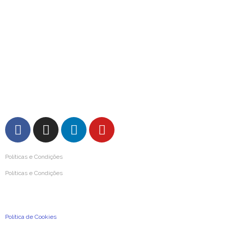
Prémio Inovar Para Melhorar 2024
Prémio Inovar Para Melhorar 2020
Prémio Inovar Para Melhorar 2016
Prémio Inovar Para Melhorar 2012
Prémio Mutualismo e Solidariedade 2004
Prémio da Imprensa de Mutualismo 1987
Medalha de Ouro da Cidade de Coimbra 1987
FAQs – Perguntas Frequentes
Políticas e Condições
Políticas e Condições
Condições Gerais de Utilização
Política de Privacidade e de Proteção de Dados Pessoais
Política de Cookies