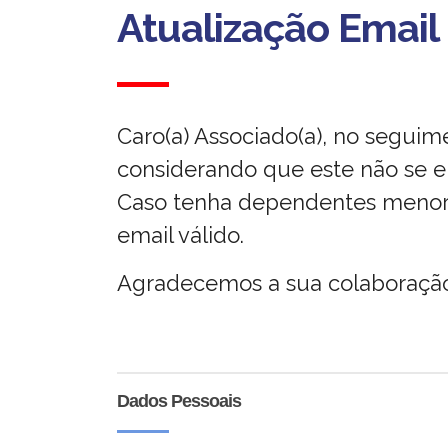
Atualização Email
Caro(a) Associado(a), no seguim
considerando que este não se en
Caso tenha dependentes menor
email válido.
Agradecemos a sua colaboração
Atualização
do
Dados Pessoais
Email