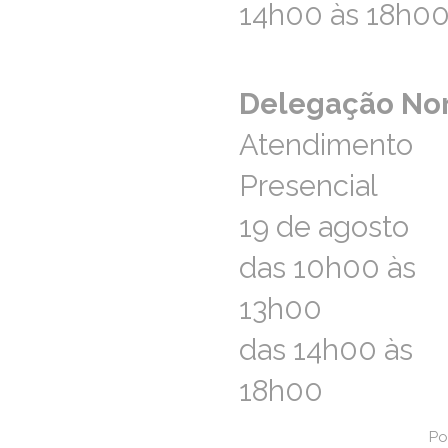
14h00 às 18h0
14h00 às 18h0
ara a rede fixa nacional)
ao.norte@aprevidenciaportuguesa.pt
Delegação No
Delegação No
Atendimento
Atendimento
Presencial
Presencial
19 de agosto
19 de agosto
das 10h00 às
das 10h00 às
13h00
13h00
das 14h00 às
das 14h00 às
18h00
18h00
FAQs – Perguntas Frequentes
Po
Po