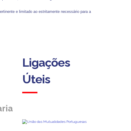
tinente e limitado ao estritamente necessário para a
Ligações
Ligações
Úteis
Úteis
ria
ria