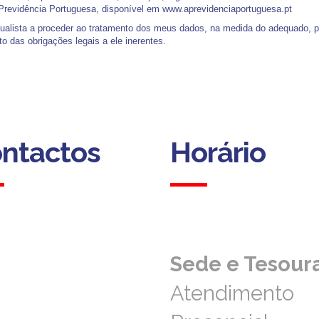
 Previdência Portuguesa, disponível em www.aprevidenciaportuguesa.pt
alista a proceder ao tratamento dos meus dados, na medida do adequado, per
 das obrigações legais a ele inerentes.
ntactos
Horário
ntactos
Horário
Sede e Tesoura
Sede e Tesoura
Atendimento
Atendimento
ofia, 193
1 Coimbra