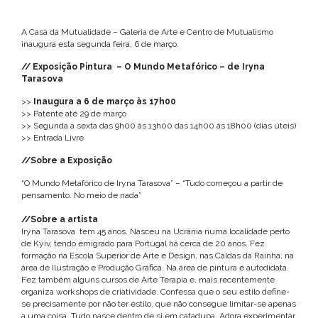
A Casa da Mutualidade – Galeria de Arte e Centro de Mutualismo
inaugura esta segunda feira, 6 de março.
// E
xposição Pintura – O Mundo Metafórico – de Iryna
Tarasova
>>
Inaugura a 6 de março às 17h00
>> Patente até 29 de março
>> Segunda a sexta das 9h00 às 13h00 das 14h00 às 18h00 (dias úteis)
>> Entrada Livre
//Sobre a Exposição
“O Mundo Metafórico de Iryna Tarasova” – “Tudo começou a partir de
pensamento. No meio de nada”
//Sobre a artista
Iryna Tarasova tem 45 anos. Nasceu na Ucrânia numa localidade perto
de Kyiv, tendo emigrado para Portugal há cerca de 20 anos. Fez
formação na Escola Superior de Arte e Design, nas Caldas da Rainha, na
área de Ilustração e Produção Gráfica. Na área de pintura é autodidata.
Fez também alguns cursos de Arte Terapia e, mais recentemente
organiza workshops de criatividade. Confessa que o seu estilo define-
se precisamente por não ter estilo, que não consegue limitar-se apenas
a uma coisa. Tudo nasce dentro de si em catadupa. Adora experimentar,