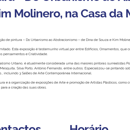
im Molinero, na Casa da
ão de pintura – Do Urbanismo ao Abstracionismo – de Dina de Souza e Kim Moline
imitado. Esta exposição é testemunho virtual por entre Edifícios, Ornamentos, que c
us pensamentos e Criatividade.
ealismo Urbano, é atualmente considerada uma das maiores pintoras surrealistas P
 Mesquita, Silva Porto, António Fernando, entre outros. Especializou-se pintando s
s., incluindo 3 Salões de Arte Contemporânea Internacional.
ura e à organização de exposições de Arte e promoção de Artistas Plásticos, como c
 para a criação das suas obras.
ntactos
Horário
ntactos
Horário