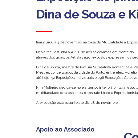
Dina de Souza e K
Inaugurou a 4 de novembro na Casa da Mutualidade a Exposiç
Não é fácil estudar a ARTE se nos colocarmos em frente do Il
através dos quais os Artistas aqui expostos expressam os se
Dina de Souza, mestre de Pintura Surrealista Romântica e R
Mestres conceituados da cidade do Porto, entre eles: Aurélio
até hoje, 32 Exposições Individuais e 296 Exposições Coletiva
Kim Molinero dedica-se hoje a tempo inteiro à pintura, escult
multifacetado que escolheu o abstrato Lírico e Expressionista
A exposição está patente até dia 28 de novembro.
Apoio ao Associado
Co
Co