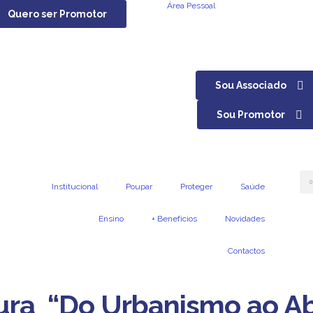
Área Pessoal
Quero ser Promotor
Sou Associado
Sou Promotor
Institucional
Poupar
Proteger
Saúde
Ensino
+ Benefícios
Novidades
Contactos
tura “Do Urbanismo ao A