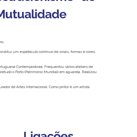
 Mutualidade
ro.
onstitui um espetáculo contínuo de sinais, formas e cores,
ortuguesa Contemporânea. Frequentou vários ateliers de
obretudo o Porto (Património Mundial) em aguarela. Realizou
urador de Artes Internacional. Como pintor é um artista
Ligações
Ligações