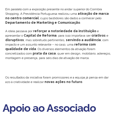
Em paralelo com a exposição presente no andar superior do Coimbra
Shopping, A Previdência Portuguesa realizou uma
ativação de marca
no centro comercial
, cujos bastidores são dados a conhecer pelo
Departamento de Marketing e Comunicação
.
A ideia passava por
reforçar a notoriedade da instituição
e
apresentar o
Capital de Reforma
, para isso importava ser
criativos
e
disruptivos
, mas sobretudo pertinentes,
servindo a audiência
, com
impacto e um assunto relevante – no caso, uma
reforma com
qualidade de vida
. Os diversos elementos da ativação foram
concretizados com
prata da casa
, quer em design, mobiliário, adereços,
montagem e presença, para seis dias de ativação de marca.
Os resultados da iniciativa foram promissores e a equipa já pensa em dar
azo à criatividade e realizar
novas ações no futuro
.
Apoio ao Associado
Apoio ao Associado