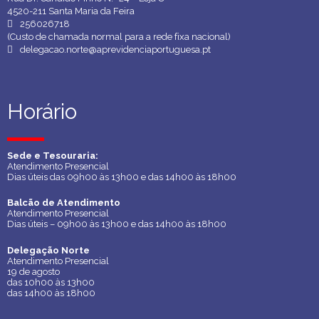
4520-211 Santa Maria da Feira
256026718
(Custo de chamada normal para a rede fixa nacional)
delegacao.norte@aprevidenciaportuguesa.pt
Horário
Horário
Sede e Tesouraria:
Sede e Tesouraria:
Atendimento Presencial
Atendimento Presencial
Dias úteis das 09h00 às 13h00 e das 14h00 às 18h00
Dias úteis das 09h00 às 13h00 e das 14h00 às 18h00
Balcão de Atendimento
Balcão de Atendimento
Atendimento Presencial
Atendimento Presencial
Dias úteis – 09h00 às 13h00 e das 14h00 às 18h00
Dias úteis – 09h00 às 13h00 e das 14h00 às 18h00
Delegação Norte
Delegação Norte
Atendimento Presencial
Atendimento Presencial
19 de agosto
19 de agosto
das 10h00 às 13h00
das 10h00 às 13h00
das 14h00 às 18h00
das 14h00 às 18h00