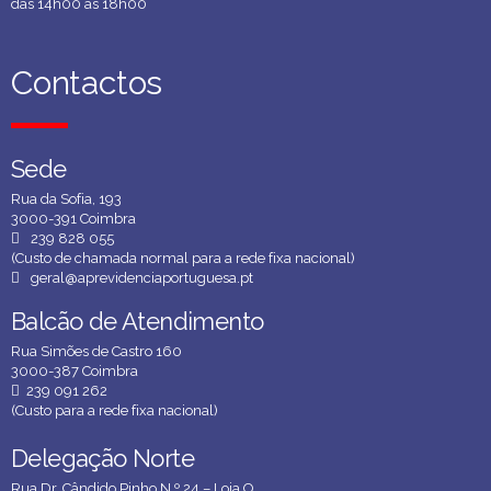
das 14h00 às 18h00
Contactos
Contactos
Sede
Sede
Rua da Sofia, 193
3000-391 Coimbra
239 828 055
(Custo de chamada normal para a rede fixa nacional)
geral@aprevidenciaportuguesa.pt
Balcão de Atendimento
Balcão de Atendimento
Rua Simões de Castro 160
3000-387 Coimbra
239 091 262
(Custo para a rede fixa nacional)
Delegação Norte
Delegação Norte
Rua Dr. Cândido Pinho N.º 24 – Loja O