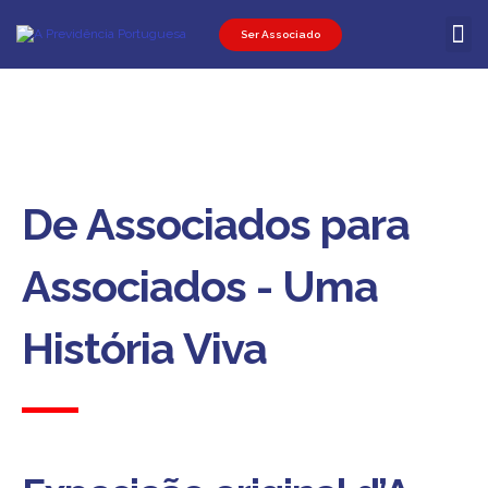
Ser Associado
Ser Associ
Ser Promot
Área Pessoal
De Associados para
Associados - Uma
História Viva