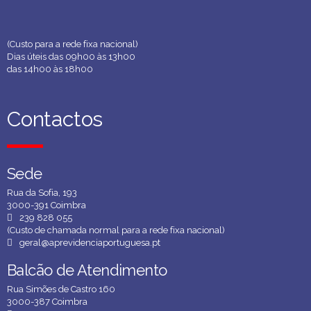
(Custo para a rede fixa nacional)
Dias úteis das 09h00 às 13h00
das 14h00 às 18h00
Contactos
Contactos
Sede
Sede
Rua da Sofia, 193
3000-391 Coimbra
239 828 055
(Custo de chamada normal para a rede fixa nacional)
geral@aprevidenciaportuguesa.pt
Balcão de Atendimento
Balcão de Atendimento
Rua Simões de Castro 160
3000-387 Coimbra