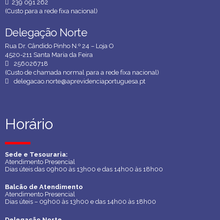
239 091 262
(Custo para a rede fixa nacional)
Delegação Norte
Delegação Norte
Rua Dr. Cândido Pinho N.º 24 – Loja O
4520-211 Santa Maria da Feira
256026718
(Custo de chamada normal para a rede fixa nacional)
delegacao.norte@aprevidenciaportuguesa.pt
Horário
Horário
Sede e Tesouraria:
Sede e Tesouraria:
Atendimento Presencial
Atendimento Presencial
Dias úteis das 09h00 às 13h00 e das 14h00 às 18h00
Dias úteis das 09h00 às 13h00 e das 14h00 às 18h00
Balcão de Atendimento
Balcão de Atendimento
Atendimento Presencial
Atendimento Presencial
Dias úteis – 09h00 às 13h00 e das 14h00 às 18h00
Dias úteis – 09h00 às 13h00 e das 14h00 às 18h00
Delegação Norte
Delegação Norte