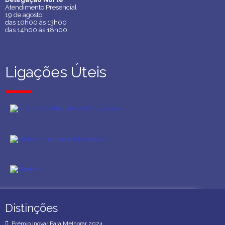
Atendimento Presencial
Atendimento Presencial
19 de agosto
19 de agosto
das 10h00 às 13h00
das 10h00 às 13h00
das 14h00 às 18h00
das 14h00 às 18h00
Ligações Úteis
Ligações Úteis
Distinções
Distinções
Prémio Inovar Para Melhorar 2024