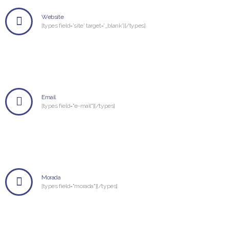
Website
[types field='site' target='_blank'][/types]
Email
[types field="e-mail"][/types]
Morada
[types field="morada"][/types]