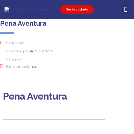
Ser Associado
Ser Associ
Ser Promot
Área Pessoal
Pena Aventura
21/01/2021
Publicado por:
Administrador
Categoria:
Sem comentários
Pena Aventura