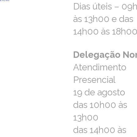
Dias úteis – 09
Dias úteis – 09
ara a rede fixa nacional)
ao.norte@aprevidenciaportuguesa.pt
às 13h00 e das
às 13h00 e das
14h00 às 18h0
14h00 às 18h0
Delegação No
Delegação No
Atendimento
Atendimento
Presencial
Presencial
19 de agosto
19 de agosto
das 10h00 às
das 10h00 às
13h00
13h00
das 14h00 às
das 14h00 às