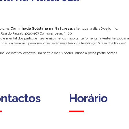
abo uma
Caminhada Solidária na Natureza
, a ter lugar a dia 26 de junho.
a Rua do Passal, 3020-167 Coimbra, pelas 9h00
o e mental dos participantes, e não menos importante fomentar a vertente solidária
r de um bem não perecível que reverterá a favor da Instituição “Casa dos Pobres”.
nal do evento, ocorrerá um sorteio de 10 packs Odisseia pelos participantes
ntactos
Horário
ntactos
Horário