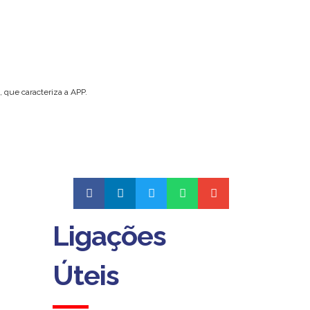
, que caracteriza a APP.
Ligações
Ligações
Úteis
Úteis