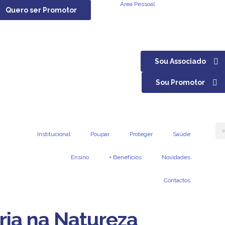
Área Pessoal
Quero ser Promotor
Sou Associado
Sou Promotor
Institucional
Poupar
Proteger
Saúde
Ensino
+ Benefícios
Novidades
Contactos
ria na Natureza