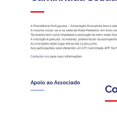
A Previdência Portuguesa – Associação Mutualista leva a c
A mesma iniciar-se-á na sede da Roda Pedaleira, em Eiras n
Tal evento tem como finalidade a promoção do bem-estar físic
A inscrição é gratuita, no entanto, poderá fazer-se acompanha
As inscrições terão lugar até ao dia 23 de junho.
Aos participantes será oferecido um KIT Caminhada APP. No fi
Contacte-nos
para mais informações.
Apoio ao Associado
Co
Co