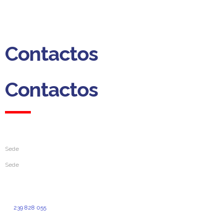
(Custo para a rede fixa nacional)
Dias úteis das 09h00 às 13h00
das 14h00 às 18h00
Contactos
Contactos
Sede
Sede
Rua da Sofia, 193
3000-391 Coimbra
239 828 055
(Custo de chamada normal para a rede fixa nacional)