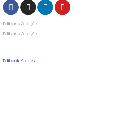
Políticas e Condições
Políticas e Condições
Condições Gerais de Utilização
Política de Privacidade e de Proteção de Dados Pessoais
Política de Cookies
2026
©
A Previdência Portuguesa, Associação Mutualista