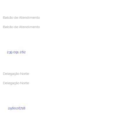
geral@aprevidenciaportuguesa.pt
Balcão de Atendimento
Balcão de Atendimento
Rua Simões de Castro 160
3000-387 Coimbra
239 091 262
(Custo para a rede fixa nacional)
Delegação Norte
Delegação Norte
Rua Dr. Cândido Pinho N.º 24 – Loja O
4520-211 Santa Maria da Feira
256026718
(Custo de chamada normal para a rede fixa nacional)
delegacao.norte@aprevidenciaportuguesa.pt