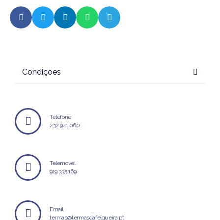
Condições
Telefone
232 941 060
Telemóvel
919 335 169
Email
termas@termasdafelgueira.pt