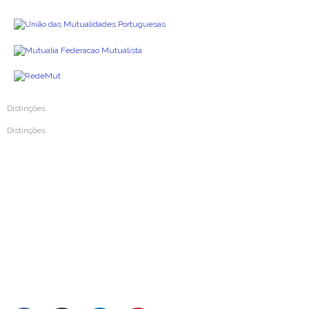
Distinções
Distinções
Prémio Inovar Para Melhorar 2024
Prémio Inovar Para Melhorar 2020
Prémio Inovar Para Melhorar 2016
Prémio Inovar Para Melhorar 2012
Prémio Mutualismo e Solidariedade 2004
Prémio da Imprensa de Mutualismo 1987
Medalha de Ouro da Cidade de Coimbra 1987
FAQs – Perguntas Frequentes