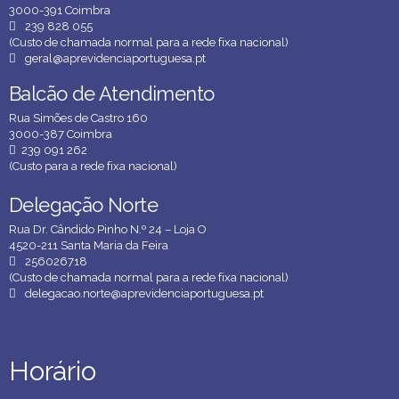
3000-391 Coimbra
239 828 055
(Custo de chamada normal para a rede fixa nacional)
geral@aprevidenciaportuguesa.pt
Balcão de Atendimento
Balcão de Atendimento
Rua Simões de Castro 160
3000-387 Coimbra
239 091 262
(Custo para a rede fixa nacional)
Delegação Norte
Delegação Norte
Rua Dr. Cândido Pinho N.º 24 – Loja O
4520-211 Santa Maria da Feira
256026718
(Custo de chamada normal para a rede fixa nacional)
delegacao.norte@aprevidenciaportuguesa.pt
Horário
Horário