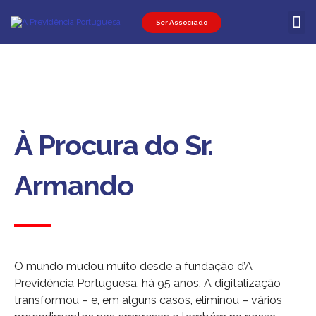
Ser Associado
Ser Associ
Ser Promot
Área Pessoal
À Procura do Sr.
Armando
O mundo mudou muito desde a fundação d’A
Previdência Portuguesa, há 95 anos. A digitalização
transformou – e, em alguns casos, eliminou – vários