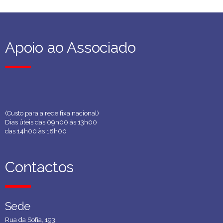
Apoio ao Associado
Apoio ao Associado
(Custo para a rede fixa nacional)
Dias úteis das 09h00 às 13h00
das 14h00 às 18h00
Contactos
Contactos
Sede
Sede
Rua da Sofia, 193