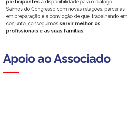
participantes
a disponibilidade para o diálogo.
Saímos do Congresso com novas relações, parcerias
em preparação e a convicção de que, trabalhando em
conjunto, conseguimos
servir melhor os
profissionais e as suas famílias
.
Apoio ao Associado
Apoio ao Associado
(Custo para a rede fixa nacional)
Dias úteis das 09h00 às 13h00
das 14h00 às 18h00