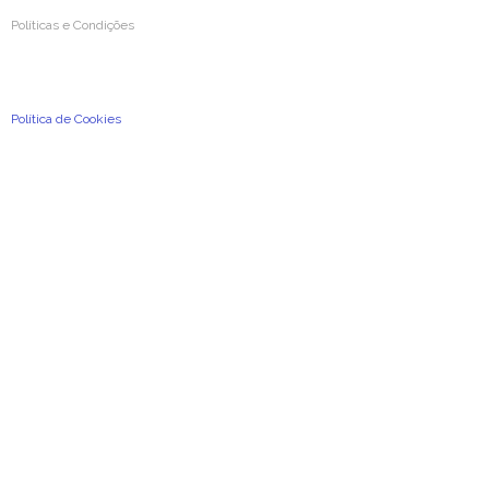
Políticas e Condições
Condições Gerais de Utilização
Política de Privacidade e de Proteção de Dados Pessoais
Política de Cookies
2026
©
A Previdência Portuguesa, Associação Mutualista