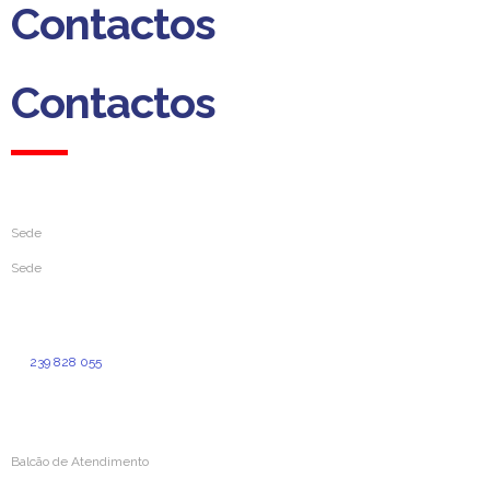
Contactos
Contactos
Sede
Sede
Rua da Sofia, 193
3000-391 Coimbra
239 828 055
(Custo de chamada normal para a rede fixa nacional)
geral@aprevidenciaportuguesa.pt
Balcão de Atendimento