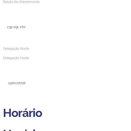
Balcão de Atendimento
Rua Simões de Castro 160
3000-387 Coimbra
239 091 262
(Custo para a rede fixa nacional)
Delegação Norte
Delegação Norte
Rua Dr. Cândido Pinho N.º 24 – Loja O
4520-211 Santa Maria da Feira
256026718
(Custo de chamada normal para a rede fixa nacional)
delegacao.norte@aprevidenciaportuguesa.pt
Horário