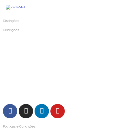
Distinções
Distinções
Prémio Inovar Para Melhorar 2024
Prémio Inovar Para Melhorar 2020
Prémio Inovar Para Melhorar 2016
Prémio Inovar Para Melhorar 2012
Prémio Mutualismo e Solidariedade 2004
Prémio da Imprensa de Mutualismo 1987
Medalha de Ouro da Cidade de Coimbra 1987
FAQs – Perguntas Frequentes
Políticas e Condições