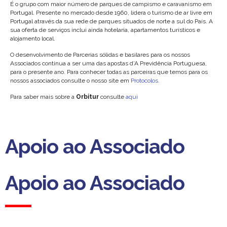
É o grupo com maior número de parques de campismo e caravanismo em
Portugal. Presente no mercado desde 1960, lidera o turismo de ar livre em
Portugal através da sua rede de parques situados de norte a sul do País. A
sua oferta de serviços inclui ainda hotelaria, apartamentos turísticos e
alojamento local.
O desenvolvimento de Parcerias sólidas e basilares para os nossos
Associados continua a ser uma das apostas d’A Previdência Portuguesa,
para o presente ano. Para conhecer todas as parceiras que temos para os
nossos associados consulte o nosso site em
Protocolos.
Para saber mais sobre a
Orbitur
consulte
aqui
Apoio ao Associado
Apoio ao Associado