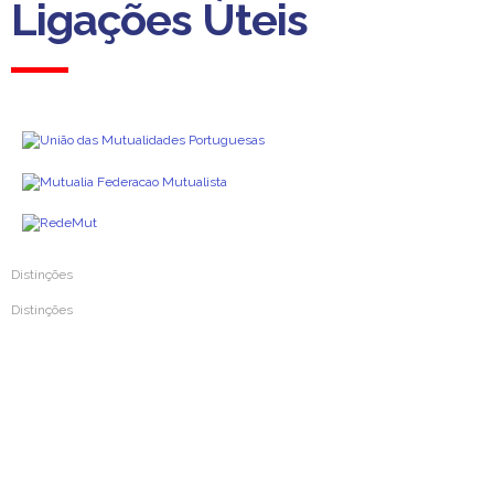
Ligações Úteis
Distinções
Distinções
Prémio Inovar Para Melhorar 2024
Prémio Inovar Para Melhorar 2020
Prémio Inovar Para Melhorar 2016
Prémio Inovar Para Melhorar 2012
Prémio Mutualismo e Solidariedade 2004
Prémio da Imprensa de Mutualismo 1987
Medalha de Ouro da Cidade de Coimbra 1987