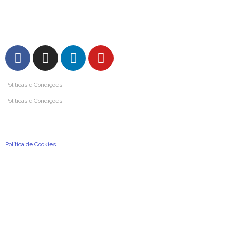
FAQs – Perguntas Frequentes
Políticas e Condições
Políticas e Condições
Condições Gerais de Utilização
Política de Privacidade e de Proteção de Dados Pessoais
Política de Cookies
2026
©
A Previdência Portuguesa, Associação Mutualista