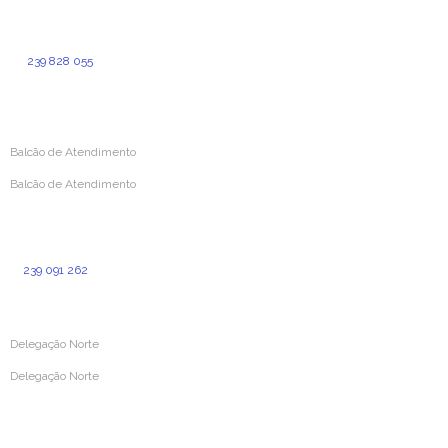
Rua da Sofia, 193
3000-391 Coimbra
239 828 055
(Custo de chamada normal para a rede fixa nacional)
geral@aprevidenciaportuguesa.pt
Balcão de Atendimento
Balcão de Atendimento
Rua Simões de Castro 160
3000-387 Coimbra
239 091 262
(Custo para a rede fixa nacional)
Delegação Norte
Delegação Norte
Rua Dr. Cândido Pinho N.º 24 – Loja O
4520-211 Santa Maria da Feira