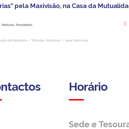
rias” pela Maxivisão, na Casa da Mutualid
 Notícias, Novidades
ção de fotografia – “Missões Solidárias” – pela Maxivisão.
ntactos
Horário
ntactos
Horário
Sede e Tesoura
Sede e Tesoura