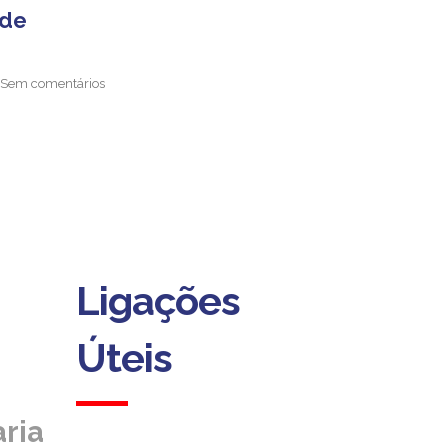
ade
Sem comentários
Ligações
Ligações
Úteis
Úteis
ria
ria