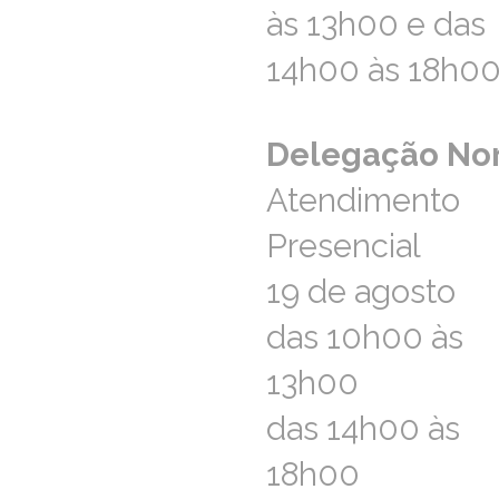
ao.norte@aprevidenciaportuguesa.pt
às 13h00 e das
às 13h00 e das
14h00 às 18h0
14h00 às 18h0
Delegação No
Delegação No
Atendimento
Atendimento
Presencial
Presencial
19 de agosto
19 de agosto
das 10h00 às
das 10h00 às
13h00
13h00
das 14h00 às
das 14h00 às
18h00
18h00