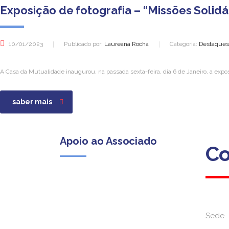
Exposição de fotografia – “Missões Solidá
10/01/2023
Publicado por:
Laureana Rocha
Categoria:
Destaques,
A Casa da Mutualidade inaugurou, na passada sexta-feira, dia 6 de Janeiro, a exposi
saber mais
Apoio ao Associado
Co
Co
Sede
Sede
(Custo para a rede fixa nacional)
Dias úteis das 09h00 às 13h00