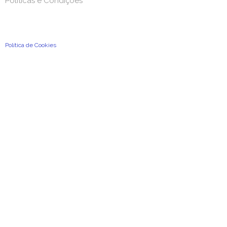
Políticas e Condições
Políticas e Condições
Condições Gerais de Utilização
Política de Privacidade e de Proteção de Dados Pessoais
Política de Cookies
2026
©
A Previdência Portuguesa, Associação Mutualista