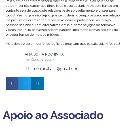
Para além de tentarem fazer o melhor, é importante que os pais não se
culpem por não darem aos filhos tudo o que gostariam e que o tempo em
conjunto seja de qualidade relacional e de aproveitamento e prazer para
todos! Mesmo que não seja o que se gostaria, o tempo passado em relação
e a procura de outras alternativas relacionais é preferencial ao tempo
passado sozinho ou em alternativas virtuais, como os jogos de telemóvel,
vídeos, etc., que por vezes podem parecer uma forma demasiado fácil de
entreter tempo de mais os miúdos.
Mais do que serem perfeitos, os filhos precisam que os pais sejam felizes!
ANA SOFIA ROCHINHA
mentanalysis.com
mentanalysis@gmail.com
Apoio ao Associado
Apoio ao Associado