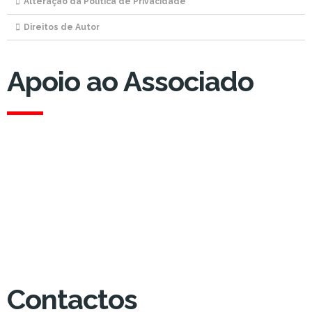
Alteração da Política de Privacidade
Direitos de Autor
Apoio ao Associado
Apoio ao Associado
(Custo para a rede fixa nacional)
Dias úteis das 09h00 às 13h00
das 14h00 às 18h00
Contactos
Contactos