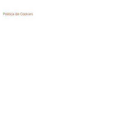
Condições Gerais de Utilização
Política de Privacidade e de Proteção de Dados Pessoais
Política de Cookies
2026
©
A Previdência Portuguesa, Associação Mutualista